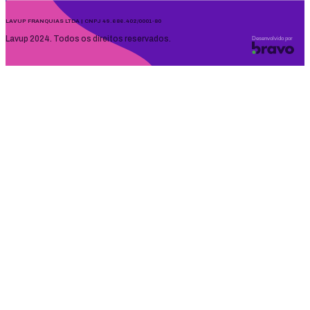
LAVUP FRANQUIAS LTDA | CNPJ 49.686.402/0001-80
Lavup 2024. Todos os direitos reservados.
Desenvolvido por