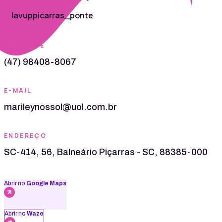
lavuppicarras_ponte
TELEFONE
(47) 98408-8067
E-MAIL
marileynossol@uol.com.br
ENDEREÇO
SC-414, 56, Balneário Piçarras - SC, 88385-000
Abrir no
Google Maps
Abrir no
Waze